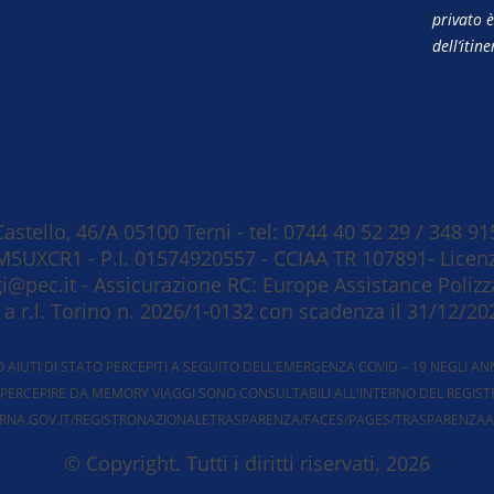
privato 
dell’itin
 DI GRUPPO
GITE IN AEREO
ISCHIA
BUS PER
astello, 46/A​ 05100 Terni - tel: 0744 40 52 29 / 348 91
M5UXCR1 - P.I. 01574920557 - CCIAA TR 107891- Licen
@pec.it - Assicurazione RC: Europe Assistance Polizza
. a r.l. Torino n. 2026/1-0132 con scadenza il 31/12/20
AIUTI DI STATO PERCEPITI A SEGUITO DELL’EMERGENZA COVID – 19 NEGLI ANN
 DA PERCEPIRE DA MEMORY VIAGGI SONO CONSULTABILI ALL'INTERNO DEL REGIST
W.RNA.GOV.IT/REGISTRONAZIONALETRASPARENZA/FACES/PAGES/TRASPARENZAA
© Copyright. Tutti i diritti riservati. 2026