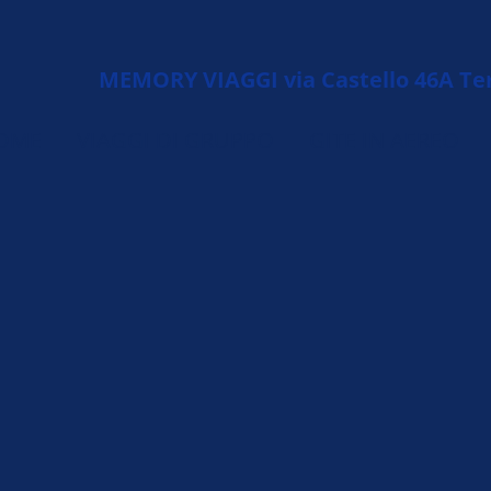
MEMORY VIAGGI via Castello 46A Terni
OME
VIAGGI DI GRUPPO
GITE IN AEREO