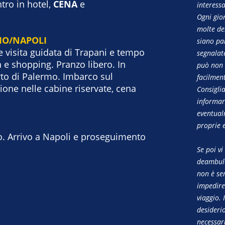
tro in hotel,
CENA
e
interessa
Ogni gior
molte del
RMO/NAPOLI
siano par
e visita guidata di Trapani e tempo
segnalate
 e shopping. Pranzo libero. In
può non 
rto di Palermo. Imbarco sul
facilment
ione nelle cabine riservate, cena
Consigli
informars
eventual
proprie 
ro. Arrivo a Napoli e proseguimento
Se poi vi
deambulaz
non è se
impedire
viaggio. 
desideri
necessar