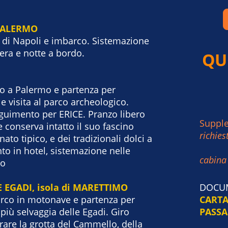
/PALERMO
o di Napoli e imbarco. Sistemazione
bera e notte a bordo.
QU
vo a Palermo e partenza per
e visita al parco archeologico.
guimento per ERICE. Pranzo libero
Supple
 conserva intatto il suo fascino
richies
ato tipico, e dei tradizionali dolci a
o in hotel, sistemazione nelle
cabina 
to
E EGADI, isola di MARETTIMO
DOCUM
arco in motonave e partenza per
CARTA
 più selvaggia delle Egadi. Giro
PASS
irare la grotta del Cammello, della