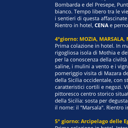
Bombarda e del Presepe, Punta
bianco. Tempo libero tra le vie
i sentieri di questa affascinate
Rientro in hotel,
CENA
e perno
4°giorno: MOZIA, MARSALA,
Prima colazione in hotel. In ma
rigogliosa isola di Mothia e de
per la conoscenza della civiltà
saline, i mulini a vento e i vign
pomeriggio visita di Mazara del
della Sicilia occidentale, con 
caratteristici cortili e negozi. 
pittoresco centro storico situa
della Sicilia: sosta per degust
il nome: il "Marsala". Rientro i
5° giorno: Arcipelago delle
Prima colazione in hotel. Inter