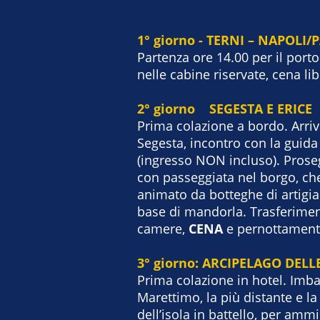
1° giorno - TERNI – NAPOLI
Partenza ore 14.00 per il port
nelle cabine riservate, cena li
2° giorno SEGESTA E ERICE
Prima colazione a bordo. Arri
Segesta, incontro con la guida 
(ingresso NON incluso). Prose
con passeggiata nel borgo, che
animato da botteghe di artigian
base di mandorla. Trasferiment
camere,
CENA
e pernottamen
3° giorno: ARCIPELAGO DELL
Prima colazione in hotel. Imb
Marettimo, la più distante e la
dell’isola in battello, per amm