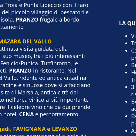
 Troia e Punta Libeccio con il faro
 del piccolo villaggio di pescatori e
 isola.
PRANZO
frugale a bordo.
LA Q
ttamento
V
 MAZARA DEL VALLO
T
ttinata visita guidata della
C
l suo museo, tra i più interessanti
p
 Fenicio/Punica. Tutt’intorno, le
B
eti.
PRANZO
in ristorante. Nel
H
 Vallo, ridente ed antica cittadina
T
stradine e sinuose dove si affacciano
3
Visita di Marsala, antica città dal
r
to nell'area vinicola più importante
B
are il celebre vino che da qui prende
a
n hotel,
CENA
e pernottamento
E
p
 Egadi, FAVIGNANA e LEVANZO
A
a giornata escursione alle isole di: