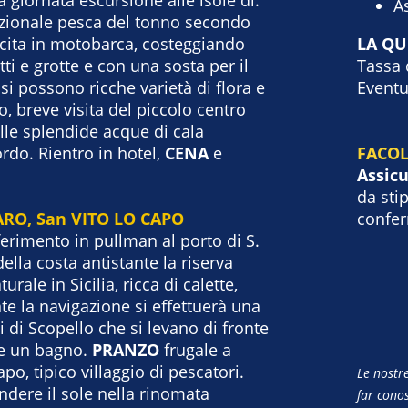
A
izionale pesca del tonno secondo
Uscita in motobarca, costeggiando
LA Q
tti e grotte e con una sosta per il
Tassa 
si possono ricche varietà di flora e
Eventu
, breve visita del piccolo centro
elle splendide acque di cala
ordo. Rientro in hotel,
CENA
e
FACOL
Assic
da sti
GARO, San VITO LO CAPO
confe
ferimento in pullman al porto di S.
ella costa antistante la riserva
rale in Sicilia, ricca di calette,
nte la navigazione si effettuerà una
 di Scopello che si levano di fronte
re un bagno.
PRANZO
frugale a
po, tipico villaggio di pescatori.
Le nostr
ndere il sole nella rinomata
far conos