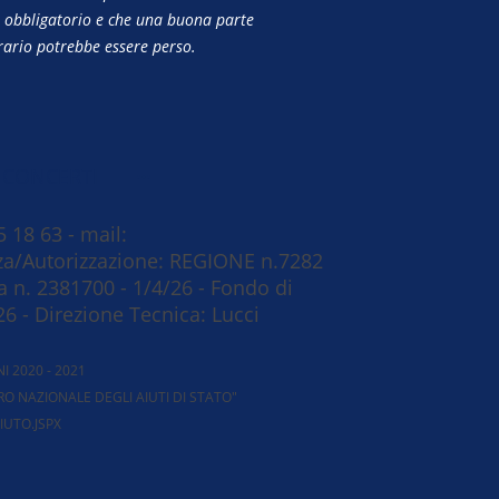
è obbligatorio e che una buona parte
erario potrebbe essere perso.
 CONCERTI
5 18 63 - mail:
za/Autorizzazione: REGIONE n.7282
 n. 2381700 - 1/4/26 - Fondo di
26 - Direzione Tecnica: Lucci
I 2020 - 2021
RO NAZIONALE DEGLI AIUTI DI STATO"
IUTO.JSPX