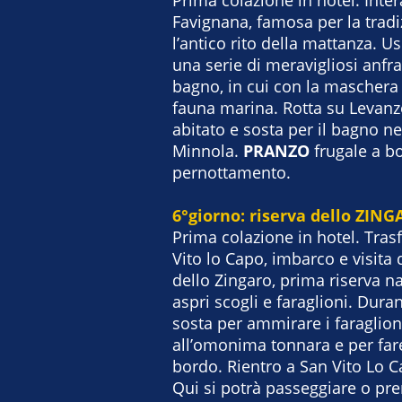
Favignana, famosa per la trad
l’antico rito della mattanza. 
una serie di meravigliosi anfra
bagno, in cui con la maschera 
fauna marina. Rotta su Levanzo
abitato e sosta per il bagno n
Minnola.
PRANZO
frugale a b
pernottamento.
6°giorno: riserva dello ZIN
Prima colazione in hotel. Tras
Vito lo Capo, imbarco e visita d
dello Zingaro, prima riserva natu
aspri scogli e faraglioni. Dura
sosta per ammirare i faraglioni
all’omonima tonnara e per fa
bordo. Rientro a San Vito Lo Ca
Qui si potrà passeggiare o pre