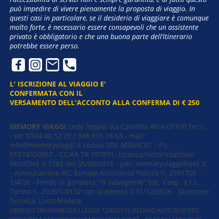
può impedire di vivere pienamente la proposta di viaggio. In
questi casi in particolare, se il desiderio di viaggiare è comunque
molto forte, è necessario essere consapevoli che un assistente
privato è obbligatorio e che una buona parte dell’itinerario
potrebbe essere perso.
L' ISCRIZIONE AL VIAGGIO E'
CONFERMATA CON IL
VERSAMENTO DELL'ACCONTO ALLA CONFERMA DI € 250
MEMORY VIAGGI
sede legale: via Castello, 46/A​ 05100 Terni
- tel: 0744 40 52 29 / 348 915 18 63 - mail:
info@memoryviaggi.it codice SDI: M5UXCR1 - P.I.
01574920557 - CCIAA TR 107891- Licenza/Autorizzazione:
REGIONE n.7282 del 05/08/2016 - pec: memoryviaggi@pec.it
- Assicurazione RC: Europe Assistance Polizza n. 2381700 -
1/4/26 - Fondo di garanzia: “Il Salvagente” Soc. Coop. a r.l.
Torino n. 2026/1-0132 con scadenza il 31/12/2026 - Direzione
Tecnica: Lucci Monica
OBBLIGO TRASPARENZA ( LEGGE 124/2017) -ELENCO AIUTI DI STATO