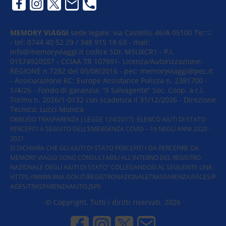
MEMORY VIAGGI
sede legale: via Castello, 46/A​ 05100 Terni
- tel: 0744 40 52 29 / 348 915 18 63 - mail:
info@memoryviaggi.it codice SDI: M5UXCR1 - P.I.
01574920557 - CCIAA TR 107891- Licenza/Autorizzazione:
REGIONE n.7282 del 05/08/2016 - pec: memoryviaggi@pec.it
- Assicurazione RC: Europe Assistance Polizza n. 2381700 -
1/4/26 - Fondo di garanzia: “Il Salvagente” Soc. Coop. a r.l.
Torino n. 2026/1-0132 con scadenza il 31/12/2026 - Direzione
Tecnica: Lucci Monica
OBBLIGO TRASPARENZA ( LEGGE 124/2017) -ELENCO AIUTI DI STATO
PERCEPITI A SEGUITO DELL’EMERGENZA COVID – 19 NEGLI ANNI 2020 -
2021
SI DICHIARA CHE GLI AIUTI DI STATO PERCEPITI / DA PERCEPIRE DA
MEMORY VIAGGI SONO CONSULTABILI ALL'INTERNO DEL REGISTRO
NAZIONALE DEGLI AIUTI DI STATO" COLLEGANDOSI AL SEGUENTE LINK :
HTTPS://WWW.RNA.GOV.IT/REGISTRONAZIONALETRASPARENZA/FACES/P
AGES/TRASPARENZAAIUTO.JSPX
© Copyright. Tutti i diritti riservati. 2026