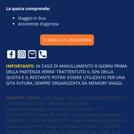
La quota comprende:
Viaggio in bus
Assistente d’agenzia
SCARICA LA LOCANDINA
IMPORTANTE:
IN CASO DI ANNULLAMENTO 8 GIORNI PRIMA
DELLA PARTENZA VERRA' TRATTENTUTO IL 50% DELLA
QUOTA E IL RESTANTE POTRA' ESSERE UTILIZZATO PER UNA
GITA FUTURA, SEMPRE ORGANIZZATA DA MEMORY VIAGGI.
MEMORY VIAGGI
sede legale: via Castello, 46/A​ 05100 Terni
- tel: 0744 40 52 29 / 348 915 18 63 - mail:
info@memoryviaggi.it codice SDI: M5UXCR1 - P.I.
01574920557 - CCIAA TR 107891- Licenza/Autorizzazione:
REGIONE n.7282 del 05/08/2016 - pec: memoryviaggi@pec.it
- Assicurazione RC: Europe Assistance Polizza n. 2381700 -
1/4/26 - Fondo di garanzia: “Il Salvagente” Soc. Coop. a r.l.